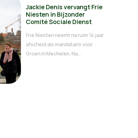
Jackie Denis vervangt Frie
Niesten in Bijzonder
Comité Sociale Dienst
Frie Niesten neemt na ruim 14 jaar
afscheid als mandataris voor
Groen in Mechelen. Na...