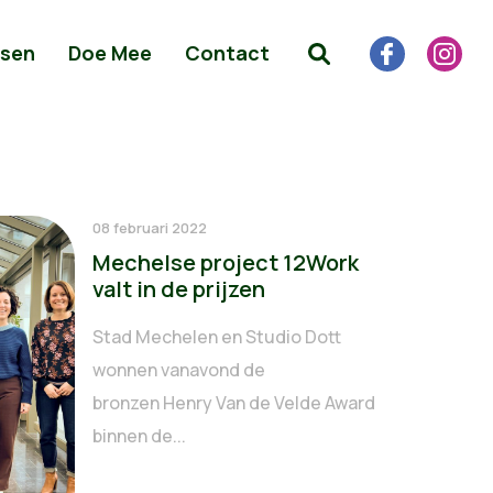
sen
Doe Mee
Contact
08 februari 2022
Mechelse project 12Work
valt in de prijzen
Stad Mechelen en Studio Dott
wonnen vanavond de
bronzen Henry Van de Velde Award
binnen de...