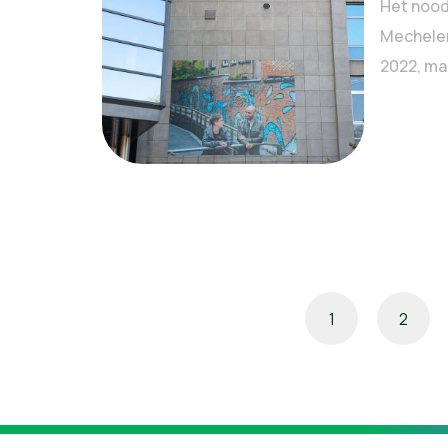
Het noo
Mechelen 
2022, maa
1
2