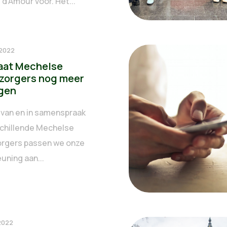
d’Amour voor. Het...
 2022
aat Mechelse
zorgers nog meer
gen
 van en in samenspraak
chillende Mechelse
rgers passen we onze
uning aan...
 2022