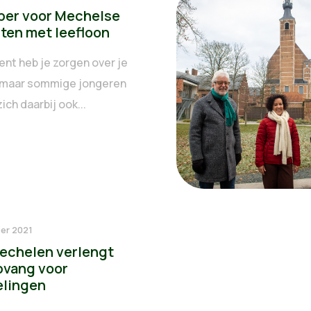
er voor Mechelse
ten met leefloon
ent heb je zorgen over je
 maar sommige jongeren
ch daarbij ook...
er 2021
echelen verlengt
vang voor
elingen