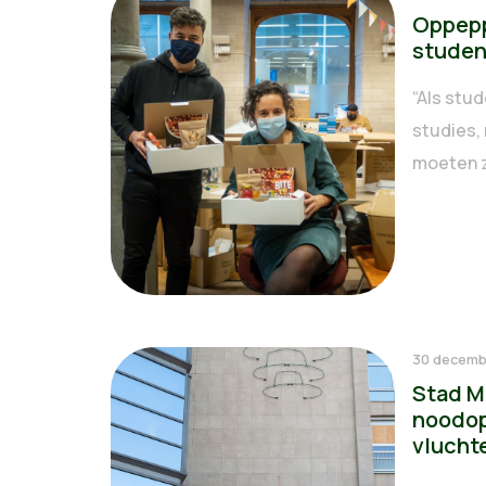
Oppepp
studen
“Als stud
studies,
moeten zi
30 decemb
Stad M
noodop
vlucht