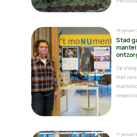
Parcours 
25 januari
Stad g
mantel
ontzor
Op vraag
met vers
mantelzo
onderste
11 januari