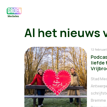
Al het nieuws 
12 februar
Podcas
liefde 
Vrijbr
Stad Mec
Antwerp
schrijfs
Bremme 