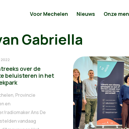
Voor Mechelen
Nieuws
Onze men
van Gabriella
i 2022
treeks over de
te beluisteren in het
oekpark
helen, Provincie
en en
ter/radiomaker Ans De
stelden vandaag