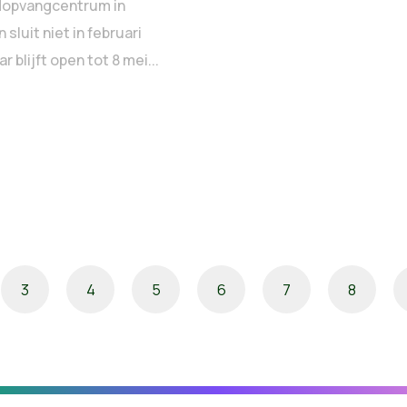
dopvangcentrum in
sluit niet in februari
r blijft open tot 8 mei...
3
4
5
6
7
8