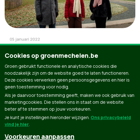
05 januari 2022
Jackie Denis vervangt Frie Niesten in
Cookies op groenmechelen.be
Bijzonder Comité Sociale Dienst
Groen gebruikt functionele en analytische cookies die
Frie Niesten neemt na ruim 14 jaar afscheid als
noodzakelijk zijn om de website goed te laten functioneren.
mandataris voor Groen in Mechelen. Na...
Deze cookies verwerken geen persoonsgegevens en hier is
geen toestemming voor nodig.
Als je daarvoor toestemming geeft, maken we ook gebruik van
marketingcookies. Die stellen ons in staat om de website
beter af te stemmen op jouw voorkeuren.
Je kunt je instellingen hieronder wijzigen.
Ons privacybeleid
vind je hier
.
Voorkeuren aanpassen