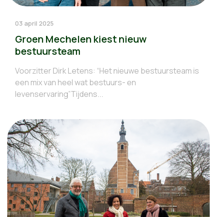
03 april 2025
Groen Mechelen kiest nieuw
bestuursteam
Voorzitter Dirk Letens: “Het nieuwe bestuursteam is
een mix van heel wat bestuurs- en
levenservaring”Tijdens...