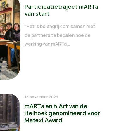
Participatietraject mARTa
van start
“Het is belangrijk om samen met
de partners te bepalen hoe de
werking van mARTa...
13 november 2023
mARTa en h.Art van de
Heihoek genomineerd voor
Matexi Award