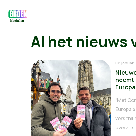
Al het nieuws 
02 januari
Nieuwe
neemt 
Europa
“Met Con
Europa e
verschil
overal in 