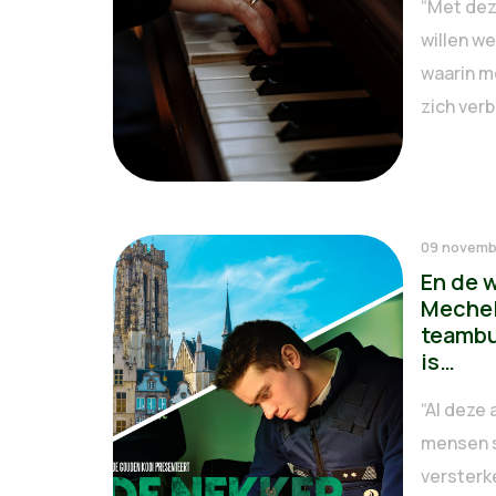
“Met dez
willen w
waarin m
zich verb
09 novemb
En de 
Meche
teambu
is…
“Al deze 
mensen 
versterk