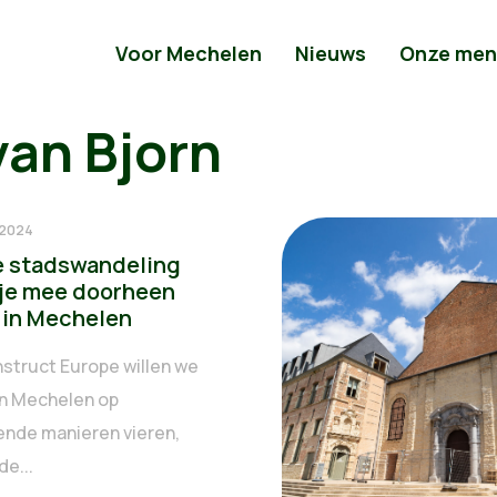
Voor Mechelen
Nieuws
Onze men
van Bjorn
 2024
 stadswandeling
je mee doorheen
 in Mechelen
struct Europe willen we
n Mechelen op
lende manieren vieren,
de...