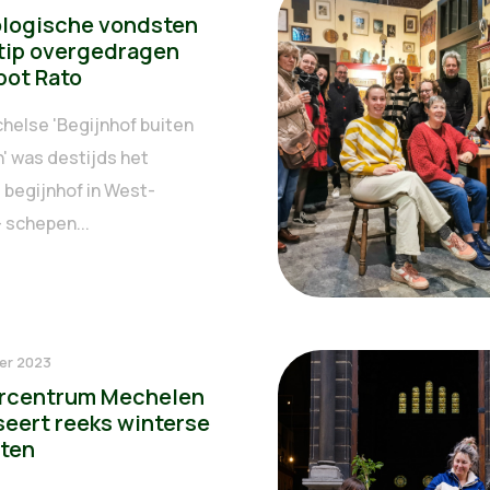
logische vondsten
tip overgedragen
pot Rato
helse 'Begijnhof buiten
' was destijds het
 begijnhof in West-
 schepen...
er 2023
rcentrum Mechelen
seert reeks winterse
ten