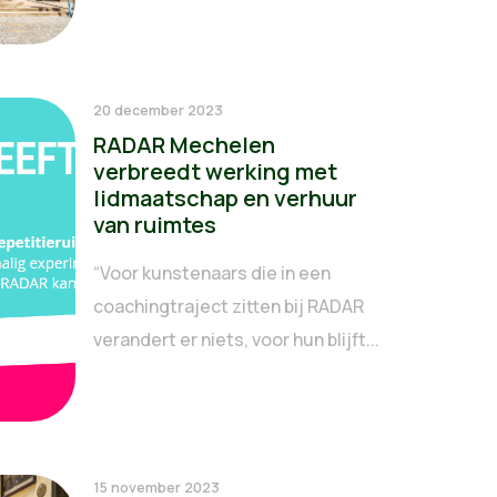
20 december 2023
RADAR Mechelen
verbreedt werking met
lidmaatschap en verhuur
van ruimtes
“Voor kunstenaars die in een
coachingtraject zitten bij RADAR
verandert er niets, voor hun blijft...
15 november 2023