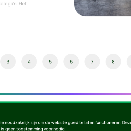
llega’s. Het...
3
4
5
6
7
8
ie noodzakelijk zijn om de website goed te laten functioneren. Dez
 is geen toestemming voor nodig.