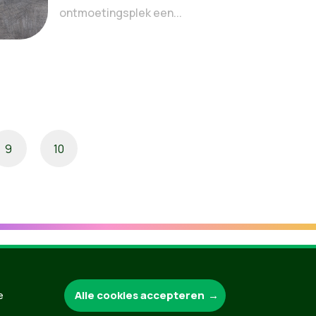
ontmoetingsplek een...
9
10
Alle cookies accepteren
e
Groen.be