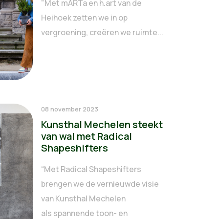
"Met mARTa en h.art van de
Heihoek zetten we in op
vergroening, creëren we ruimte...
08 november 2023
Kunsthal Mechelen steekt
van wal met Radical
Shapeshifters
“Met Radical Shapeshifters
brengen we de vernieuwde visie
van Kunsthal Mechelen
als spannende toon- en