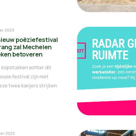
er 2023
ieuw poëziefestival
ang zal Mechelen
eken betoveren
 kopstukken achter dit
oie festival zijn niet
eze twee kanjers strijken
er 2023