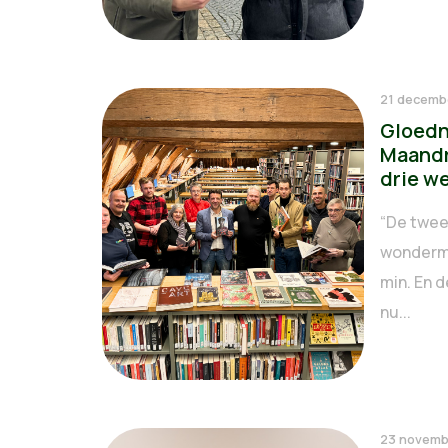
21 decemb
Gloedn
Maandr
drie w
“De twee
wondermo
min. En d
nu...
23 novemb