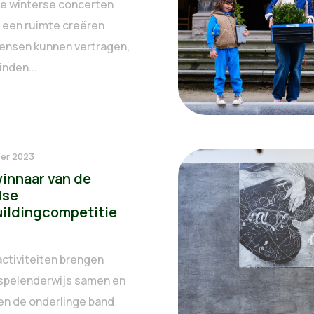
e winterse concerten
e een ruimte creëren
ensen kunnen vertragen,
inden...
er 2023
winnaar van de
lse
ildingcompetitie
activiteiten brengen
spelenderwijs samen en
en de onderlinge band