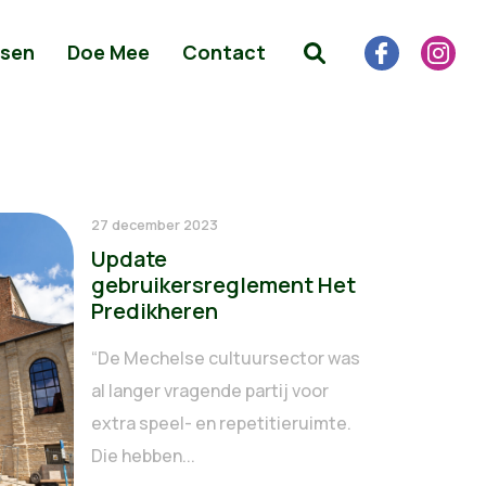
sen
Doe Mee
Contact
27 december 2023
Update
gebruikersreglement Het
Predikheren
“De Mechelse cultuursector was
al langer vragende partij voor
extra speel- en repetitieruimte.
Die hebben...