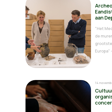
Archeo
Eandis
aan De
"Het Mec
de muren
grootste
Europa" -
14 novemb
Cultuu
organi
concer